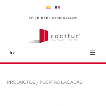
Saltar
al
contenido
+34 941 141 641
|
cocitur@cocitur.com
Ir a...
PRODUCTOS
/
PUERTAS LACADAS