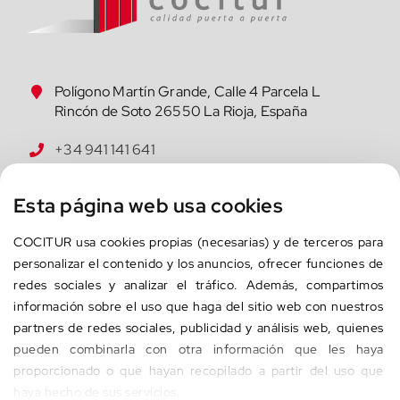
Polígono Martín Grande, Calle 4 Parcela L
Rincón de Soto 26550 La Rioja, España
+34 941 141 641
cocitur@cocitur.com
Esta página web usa cookies
COCITUR
usa cookies propias (necesarias) 
y de terceros
 para 
INICIO
personalizar el contenido y los anuncios, ofrecer funciones de 
redes sociales y analizar el tráfico. Además, compartimos 
EMPRESA
información sobre el uso que haga del sitio web con nuestros 
partners de redes sociales, publicidad y análisis web, quienes 
PRODUCTOS
pueden combinarla con otra información que les haya 
CONTRACT
proporcionado o que hayan recopilado a partir del uso que 
haya hecho de sus servicios.