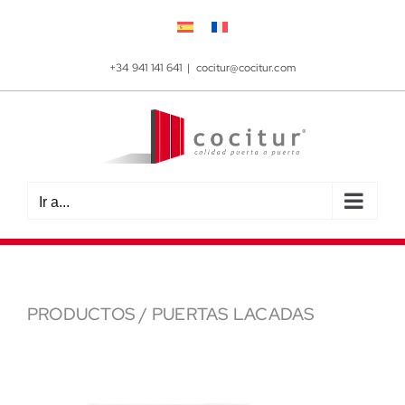
Saltar
al
contenido
+34 941 141 641
|
cocitur@cocitur.com
Ir a...
PRODUCTOS
/
PUERTAS LACADAS