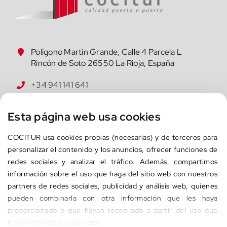
Polígono Martín Grande, Calle 4 Parcela L
Rincón de Soto 26550 La Rioja, España
+34 941 141 641
cocitur@cocitur.com
Esta página web usa cookies
COCITUR
usa cookies propias (necesarias) 
y de terceros
 para 
INICIO
personalizar el contenido y los anuncios, ofrecer funciones de 
redes sociales y analizar el tráfico. Además, compartimos 
EMPRESA
información sobre el uso que haga del sitio web con nuestros 
partners de redes sociales, publicidad y análisis web, quienes 
PRODUCTOS
pueden combinarla con otra información que les haya 
CONTRACT
proporcionado o que hayan recopilado a partir del uso que 
haya hecho de sus servicios.